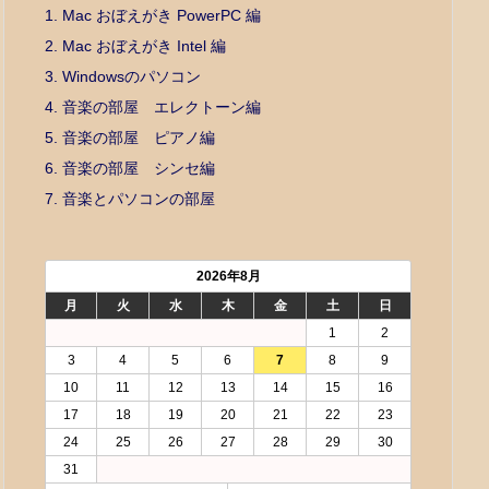
1. Mac おぼえがき PowerPC 編
2. Mac おぼえがき Intel 編
3. Windowsのパソコン
4. 音楽の部屋 エレクトーン編
5. 音楽の部屋 ピアノ編
6. 音楽の部屋 シンセ編
7. 音楽とパソコンの部屋
2026年8月
月
火
水
木
金
土
日
1
2
3
4
5
6
7
8
9
10
11
12
13
14
15
16
17
18
19
20
21
22
23
24
25
26
27
28
29
30
31