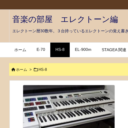
音楽の部屋 エレクトーン編
エレクトーン暦30数年。３台持っているエレクトーンの覚え書
E-70
HS-8
EL-900m
ホーム
STAGEA 関連


ホーム
>
HS-8