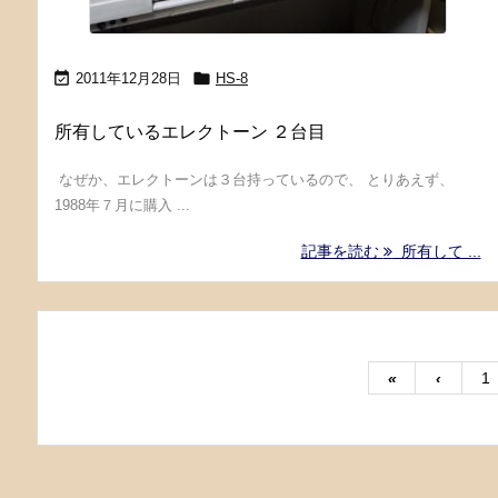


2011年12月28日
HS-8
所有しているエレクトーン ２台目
なぜか、エレクトーンは３台持っているので、 とりあえず、
1988年７月に購入 ...
記事を読む
所有して ...
«
‹
1